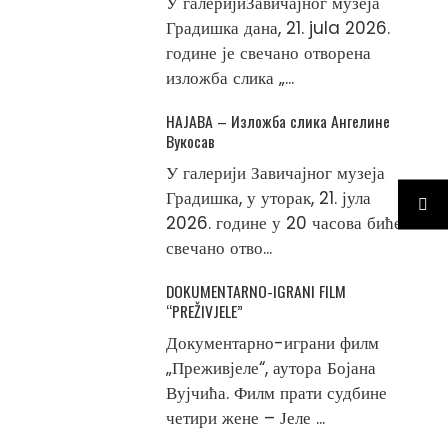
У галеријиЗавичајног музеја
Градишка дана, 21. jula 2026.
године је свечано отворена
изложба слика „...
НАЈАВА – Изложба слика Ангелине
Вукосав
У галерији Завичајног музеја
Градишка, у уторак, 21. јула
2026. године у 20 часова биће
свечано отво...
DOKUMENTARNO-IGRANI FILM
“PREŽIVJELE”
Документарно-играни филм
„Преживјеле“, аутора Бојана
Вујчића. Филм прати судбине
четири жене – Јеле ...