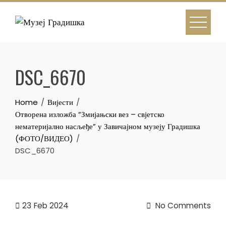
Skip
to
content
DSC_6670
Home
Вијести
Отворена изложба “Змијањски вез – свјетско
нематеријално насљеђе” у Завичајном музеју Градишка
(ФОТО/ВИДЕО)
DSC_6670
23
Feb 2024
No Comments