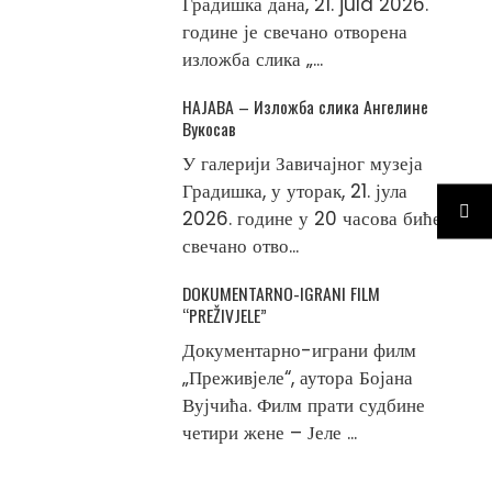
Градишка дана, 21. jula 2026.
године је свечано отворена
изложба слика „...
НАЈАВА – Изложба слика Ангелине
Вукосав
У галерији Завичајног музеја
Градишка, у уторак, 21. јула
2026. године у 20 часова биће
свечано отво...
DOKUMENTARNO-IGRANI FILM
“PREŽIVJELE”
Документарно-играни филм
„Преживјеле“, аутора Бојана
Вујчића. Филм прати судбине
четири жене – Јеле ...