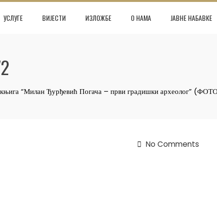
УСЛУГЕ
ВИЈЕСТИ
ИЗЛОЖБЕ
О НАМА
ЈАВНЕ НАБАВКЕ
72
а књига “Милан Ђурђевић Погача – први градишки археолог” (ФО
No Comments