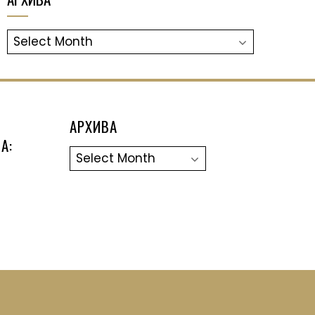
АРХИВА
АРХИВА
А:
Архива