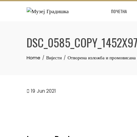
Skip
ПОЧЕТНА
to
content
DSC_0585_COPY_1452X9
Home
Вијести
Отворена изложба и промовисан
19
Jun 2021