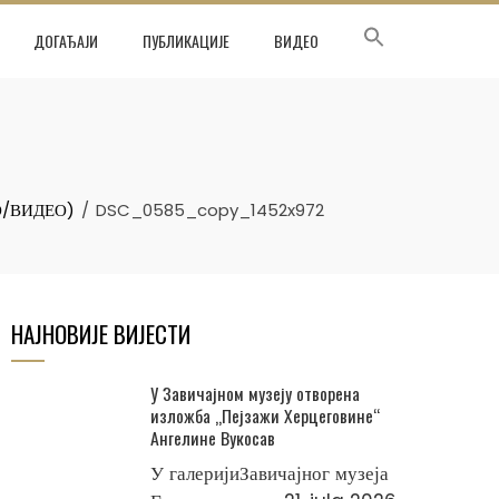
ДОГАЂАЈИ
ПУБЛИКАЦИЈЕ
ВИДЕО
ТО/ВИДЕО)
DSC_0585_copy_1452x972
НАЈНОВИЈЕ ВИЈЕСТИ
У Завичајном музеју отворена
изложба „Пејзажи Херцеговине“
Ангелине Вукосав
У галеријиЗавичајног музеја