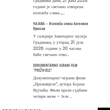
Градишка дана, 21. jula 2026.
године је свечано отворена
изложба слика „...
НАЈАВА – Изложба слика Ангелине
Вукосав
У галерији Завичајног музеја
Градишка, у уторак, 21. јула
2026. године у 20 часова
биће свечано отво...
DOKUMENTARNO-IGRANI FILM
“PREŽIVJELE”
Документарно-играни филм
„Преживјеле“, аутора Бојана
Вујчића. Филм прати судбине
четири жене – Јеле ...