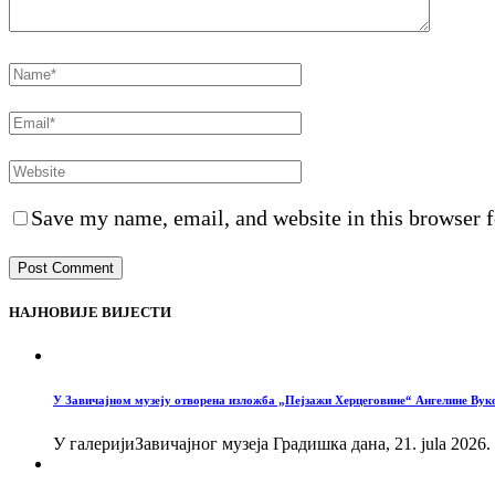
Save my name, email, and website in this browser f
НАЈНОВИЈЕ ВИЈЕСТИ
У Завичајном музеју отворена изложба „Пејзажи Херцеговине“ Ангелине Вук
У галеријиЗавичајног музеја Градишка дана, 21. jula 2026.