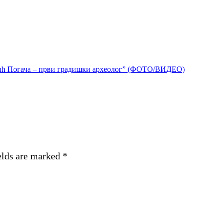
ић Погача – први градишки археолог” (ФОТО/ВИДЕО)
elds are marked
*