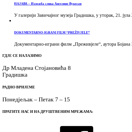
НАЈАВА – Изложба слика Ангелине Вукосав
У галерији Завичајног музеја Градишка, у уторак, 21. јула 
DOKUMENTARNO-IGRANI FILM “PREŽIVJELE”
Документарно-играни филм „Преживјеле“, аутора Бојана В
ГДЈЕ СЕ НАЛАЗИМО
Др Младена Стојановића 8
Градишка
РАДНО ВРИЈЕМЕ
Понедјељак – Петак 7 – 15
ПРАТИТЕ НАС И НА ДРУШТВЕНИМ МРЕЖАМА: