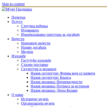
Skip to content
Почетна
Услуге
Стручна вођења
Издавашто
Изнајмљивање простора за догађаје
Вијести
Најновије вијести
Најаве догађаја
Медији
Изложбе
Гостујуће изложбе
Сталне поставке
Скулптуре и мозаици
Назив скулптуре: Форма која се развија
Назив скулптуре: Књига
Назив мозаика: Непрекидности
Назив мозаика: Потрага за истином
Назив мозаика: Дјеца Козаре
О нама
Историјат музеја
Организација музеја