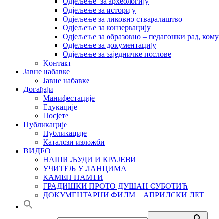
Одјељење за археологију
Одјељење за историју
Одјељење за ликовно стваралаштво
Одјељење за конзервацију
Одјељење за образовно – педагошки рад, кому
Одјељење за документацију
Одјељење за заједничке послове
Kонтакт
Јавне набавке
Јавне набавке
Догађаји
Манифестације
Едукације
Посјете
Публикације
Публикације
Каталози изложби
ВИДЕО
НАШИ ЉУДИ И КРАЈЕВИ
УЧИТЕЉ У ЛАНЦИМА
КАМЕН ПАМТИ
ГРАДИШКИ ПРОТО ДУШАН СУБОТИЋ
ДОКУМЕНТАРНИ ФИЛМ – АПРИЛСКИ ЛЕТ