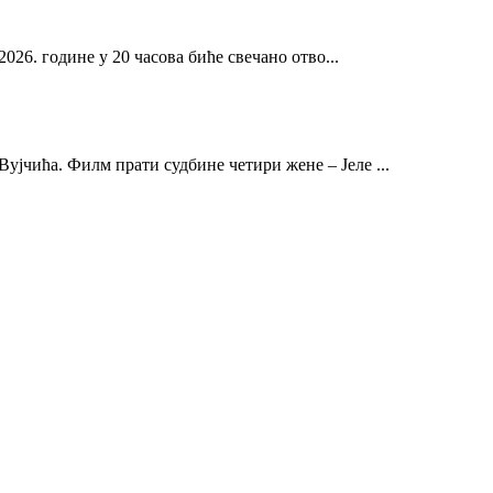
2026. године у 20 часова биће свечано отво...
ујчића. Филм прати судбине четири жене – Јеле ...