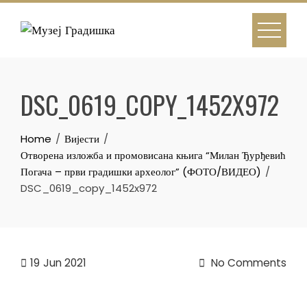
Skip
to
content
DSC_0619_COPY_1452X972
Home
Вијести
Отворена изложба и промовисана књига “Милан Ђурђевић
Погача – први градишки археолог” (ФОТО/ВИДЕО)
DSC_0619_copy_1452x972
19
Jun 2021
No Comments