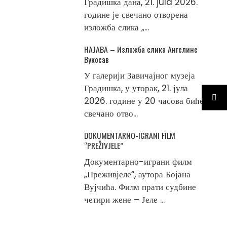
Градишка дана, 21. jula 2026.
године је свечано отворена
изложба слика „...
НАЈАВА – Изложба слика Ангелине
Вукосав
У галерији Завичајног музеја
Градишка, у уторак, 21. јула
2026. године у 20 часова биће
свечано отво...
DOKUMENTARNO-IGRANI FILM
“PREŽIVJELE”
Документарно-играни филм
„Преживјеле“, аутора Бојана
Вујчића. Филм прати судбине
четири жене – Јеле ...