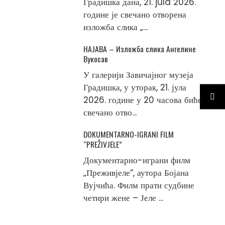
Градишка дана, 21. jula 2026.
године је свечано отворена
изложба слика „...
НАЈАВА – Изложба слика Ангелине
Вукосав
У галерији Завичајног музеја
Градишка, у уторак, 21. јула
2026. године у 20 часова биће
свечано отво...
DOKUMENTARNO-IGRANI FILM
“PREŽIVJELE”
Документарно-играни филм
„Преживјеле“, аутора Бојана
Вујчића. Филм прати судбине
четири жене – Јеле ...