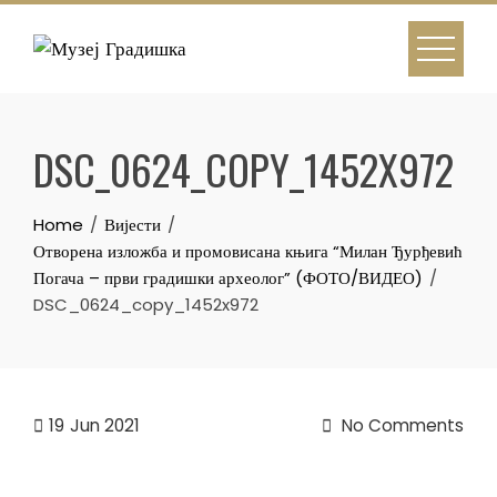
Skip
to
content
DSC_0624_COPY_1452X972
Home
Вијести
Отворена изложба и промовисана књига “Милан Ђурђевић
Погача – први градишки археолог” (ФОТО/ВИДЕО)
DSC_0624_copy_1452x972
19
Jun 2021
No Comments