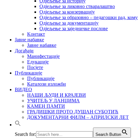
Одјељење за историју
Одјељење за ликовно стваралаштво
Одјељење за конзервацију
Одјељење за образовно – педагошки рад, кому
Одјељење за документацију
Одјељење за заједничке послове
Kонтакт
Јавне набавке
Јавне набавке
Догађаји
Манифестације
Едукације
Посјете
Публикације
Публикације
Каталози изложби
ВИДЕО
НАШИ ЉУДИ И КРАЈЕВИ
УЧИТЕЉ У ЛАНЦИМА
КАМЕН ПАМТИ
ГРАДИШКИ ПРОТО ДУШАН СУБОТИЋ
ДОКУМЕНТАРНИ ФИЛМ – АПРИЛСКИ ЛЕТ
Search for:
Search Button