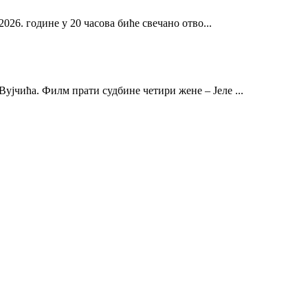
2026. године у 20 часова биће свечано отво...
ујчића. Филм прати судбине четири жене – Јеле ...