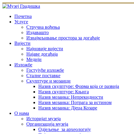
Skip
to
content
Почетна
Услуге
Стручна вођења
Издавашто
Изнајмљивање простора за догађаје
Вијести
Најновије вијести
Најаве догађаја
Медији
Изложбе
Гостујуће изложбе
Сталне поставке
Скулптуре и мозаици
Назив скулптуре: Форма која се развија
Назив скулптуре: Књига
Назив мозаика: Непрекидности
Назив мозаика: Потрага за истином
Назив мозаика: Дјеца Козаре
О нама
Историјат музеја
Организација музеја
Одјељење за археологију