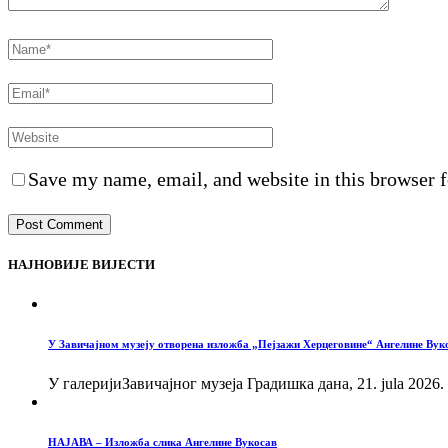
Save my name, email, and website in this browser f
НАЈНОВИЈЕ ВИЈЕСТИ
У Завичајном музеју отворена изложба „Пејзажи Херцеговине“ Ангелине Вук
У галеријиЗавичајног музеја Градишка дана, 21. jula 2026.
НАЈАВА – Изложба слика Ангелине Вукосав