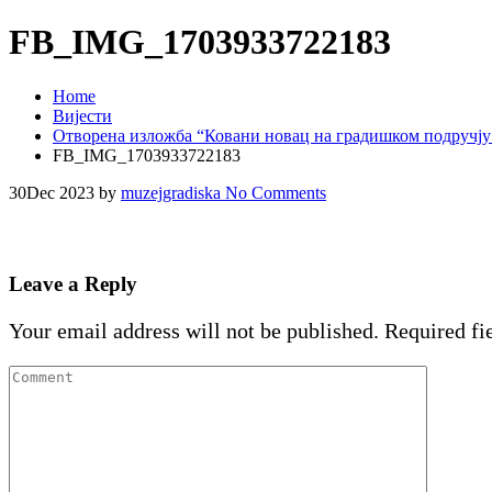
FB_IMG_1703933722183
Home
Вијести
Отворена изложба “Ковани новац на градишком подручју
FB_IMG_1703933722183
30
Dec 2023
by
muzejgradiska
No Comments
Leave a Reply
Your email address will not be published.
Required fi