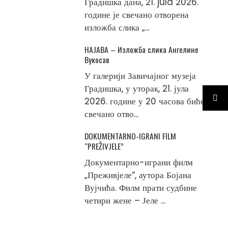
Градишка дана, 21. jula 2026.
године је свечано отворена
изложба слика „...
НАЈАВА – Изложба слика Ангелине
Вукосав
У галерији Завичајног музеја
Градишка, у уторак, 21. јула
2026. године у 20 часова биће
свечано отво...
DOKUMENTARNO-IGRANI FILM
“PREŽIVJELE”
Документарно-играни филм
„Преживјеле“, аутора Бојана
Вујчића. Филм прати судбине
четири жене – Јеле ...