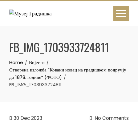
Skip
to
content
FB_IMG_1703933724811
Home
Вијести
Отворена изложба “Ковани новац на градишком подручју
до 1878. године“ (ФОТО)
FB_IMG_1703933724811
30
Dec 2023
No Comments