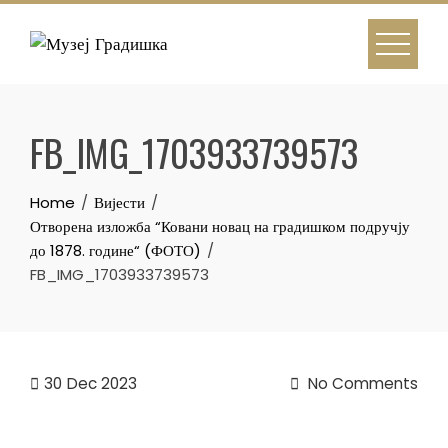
Skip
to
content
FB_IMG_1703933739573
Home
Вијести
Отворена изложба “Ковани новац на градишком подручју
до 1878. године“ (ФОТО)
FB_IMG_1703933739573
30
Dec 2023
No Comments