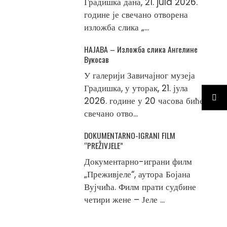
Градишка дана, 21. jula 2026.
године је свечано отворена
изложба слика „...
НАЈАВА – Изложба слика Ангелине
Вукосав
У галерији Завичајног музеја
Градишка, у уторак, 21. јула
2026. године у 20 часова биће
свечано отво...
DOKUMENTARNO-IGRANI FILM
“PREŽIVJELE”
Документарно-играни филм
„Преживјеле“, аутора Бојана
Вујчића. Филм прати судбине
четири жене – Јеле ...