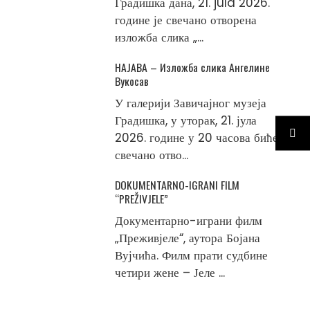
Градишка дана, 21. jula 2026.
године је свечано отворена
изложба слика „...
НАЈАВА – Изложба слика Ангелине
Вукосав
У галерији Завичајног музеја
Градишка, у уторак, 21. јула
2026. године у 20 часова биће
свечано отво...
DOKUMENTARNO-IGRANI FILM
“PREŽIVJELE”
Документарно-играни филм
„Преживјеле“, аутора Бојана
Вујчића. Филм прати судбине
четири жене – Јеле ...