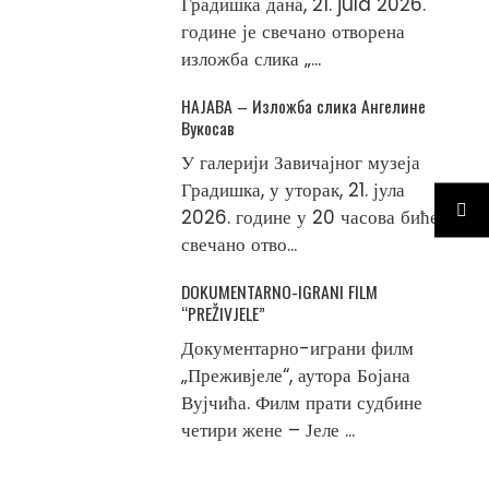
Градишка дана, 21. jula 2026.
године је свечано отворена
изложба слика „...
НАЈАВА – Изложба слика Ангелине
Вукосав
У галерији Завичајног музеја
Градишка, у уторак, 21. јула
2026. године у 20 часова биће
свечано отво...
DOKUMENTARNO-IGRANI FILM
“PREŽIVJELE”
Документарно-играни филм
„Преживјеле“, аутора Бојана
Вујчића. Филм прати судбине
четири жене – Јеле ...