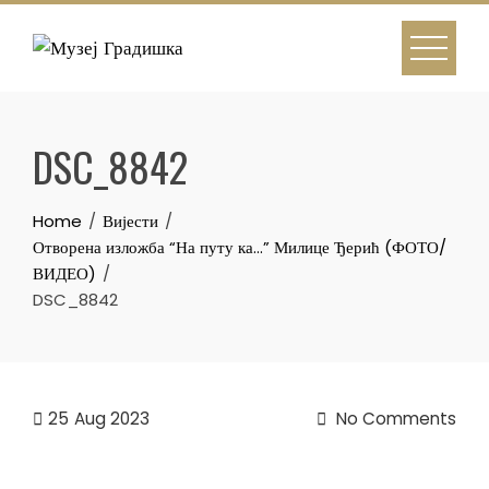
Skip
to
content
DSC_8842
Home
Вијести
Отворена изложба “На путу ка…” Милице Ђерић (ФОТО/
ВИДЕО)
DSC_8842
25
Aug 2023
No Comments