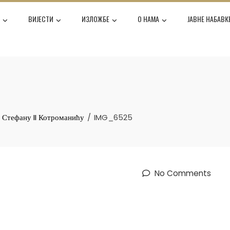
Е
ВИЈЕСТИ
ИЗЛОЖБЕ
О НАМА
ЈАВНЕ НАБАВК
 Стефану II Котроманићу
IMG_6525
No Comments