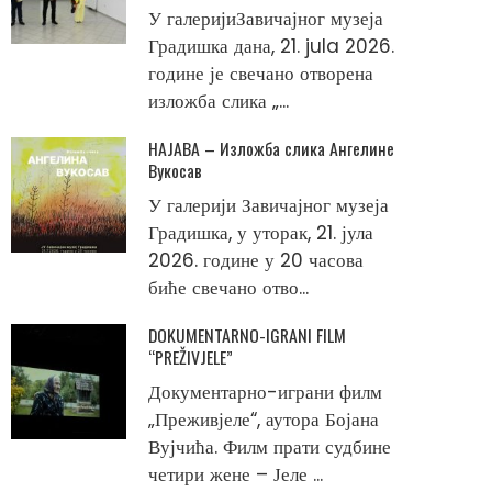
У галеријиЗавичајног музеја
Градишка дана, 21. jula 2026.
године је свечано отворена
изложба слика „...
НАЈАВА – Изложба слика Ангелине
Вукосав
У галерији Завичајног музеја
Градишка, у уторак, 21. јула
2026. године у 20 часова
биће свечано отво...
DOKUMENTARNO-IGRANI FILM
“PREŽIVJELE”
Документарно-играни филм
„Преживјеле“, аутора Бојана
Вујчића. Филм прати судбине
четири жене – Јеле ...