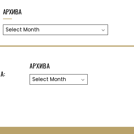
АРХИВА
АРХИВА
АРХИВА
А:
Архива