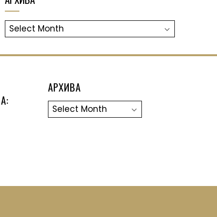
АРХИВА
АРХИВА
А:
Архива