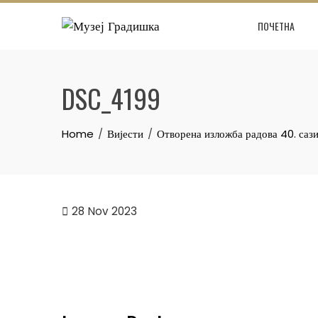
Skip
ПОЧЕТНА
to
content
DSC_4199
Home
Вијести
Отворена изложба радова 40. саз
28
Nov 2023