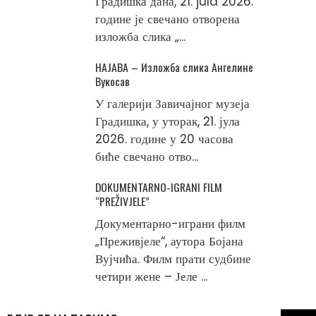
Градишка дана, 21. jula 2026.
године је свечано отворена
изложба слика „...
НАЈАВА – Изложба слика Ангелине
Вукосав
У галерији Завичајног музеја
Градишка, у уторак, 21. јула
2026. године у 20 часова
биће свечано отво...
DOKUMENTARNO-IGRANI FILM
“PREŽIVJELE”
Документарно-играни филм
„Преживјеле“, аутора Бојана
Вујчића. Филм прати судбине
четири жене – Јеле ...