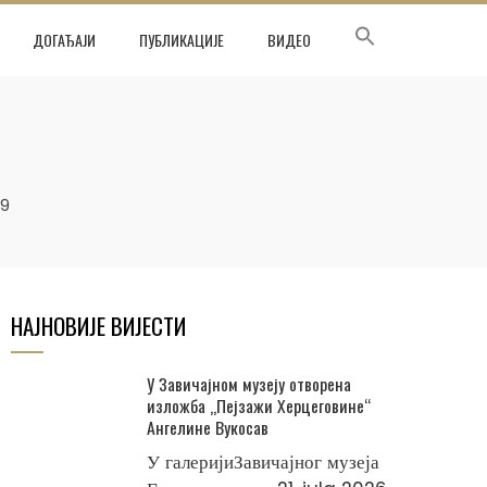
ДОГАЂАЈИ
ПУБЛИКАЦИЈЕ
ВИДЕО
9
НАЈНОВИЈЕ ВИЈЕСТИ
У Завичајном музеју отворена
изложба „Пејзажи Херцеговине“
Ангелине Вукосав
У галеријиЗавичајног музеја