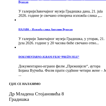
Вукосав
У галеријиЗавичајног музеја Градишка дана, 21. jula
2026. године је свечано отворена изложба слика „...
НАЈАВА – Изложба слика Ангелине Вукосав
У галерији Завичајног музеја Градишка, у уторак, 21.
јула 2026. године у 20 часова биће свечано отво...
DOKUMENTARNO-IGRANI FILM “PREŽIVJELE”
Документарно-играни филм „Преживјеле“, аутора
Бојана Вујчића. Филм прати судбине четири жене – Ј
...
ГДЈЕ СЕ НАЛАЗИМО
Др Младена Стојановића 8
Градишка