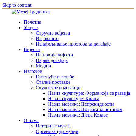
Skip to content
Почетна
Услуге
Стручна вођења
Издавашто
Изнајмљивање простора за догађаје
Вијести
Најновије вијести
Најаве догађаја
Медији
Изложбе
Гостујуће изложбе
Сталне поставке
Скулптуре и мозаици
Назив скулптуре: Форма која се развија
Назив скулптуре: Књига
Назив мозаика: Непрекидности
Назив мозаика: Потрага за истином
Назив мозаика: Дјеца Козаре
О нама
Историјат музеја
Организација музеја