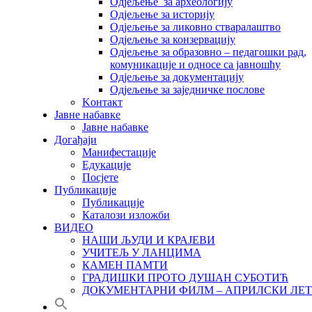
Одјељење за археологију
Одјељење за историју
Одјељење за ликовно стваралаштво
Одјељење за конзервацију
Одјељење за образовно – педагошки рад,
комуникације и односе са јавношћу
Одјељење за документацију
Одјељење за заједничке послове
Kонтакт
Јавне набавке
Јавне набавке
Догађаји
Манифестације
Едукације
Посјете
Публикације
Публикације
Каталози изложби
ВИДЕО
НАШИ ЉУДИ И КРАЈЕВИ
УЧИТЕЉ У ЛАНЦИМА
КАМЕН ПАМТИ
ГРАДИШКИ ПРОТО ДУШАН СУБОТИЋ
ДОКУМЕНТАРНИ ФИЛМ – АПРИЛСКИ ЛЕТ