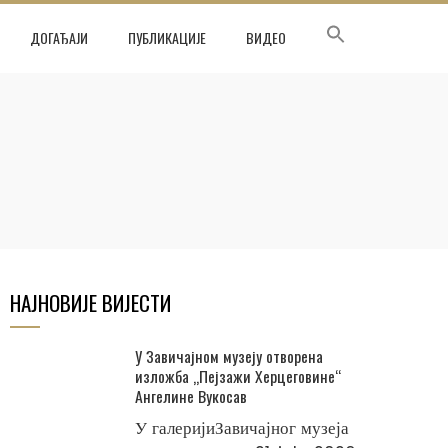
ДОГАЂАЈИ
ПУБЛИКАЦИЈЕ
ВИДЕО
НАЈНОВИЈЕ ВИЈЕСТИ
У Завичајном музеју отворена
изложба „Пејзажи Херцеговине“
Ангелине Вукосав
У галеријиЗавичајног музеја