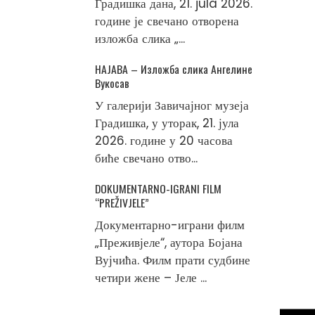
Градишка дана, 21. jula 2026.
године је свечано отворена
изложба слика „...
НАЈАВА – Изложба слика Ангелине
Вукосав
У галерији Завичајног музеја
Градишка, у уторак, 21. јула
2026. године у 20 часова
биће свечано отво...
DOKUMENTARNO-IGRANI FILM
“PREŽIVJELE”
Документарно-играни филм
„Преживјеле“, аутора Бојана
Вујчића. Филм прати судбине
четири жене – Јеле ...