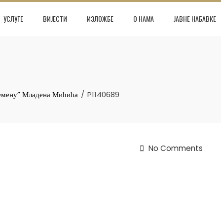
УСЛУГЕ
ВИЈЕСТИ
ИЗЛОЖБЕ
О НАМА
ЈАВНЕ НАБАВКЕ
ремену” Младена Мићића
P1140689
No Comments