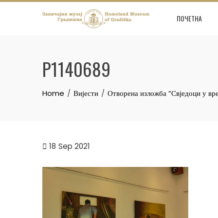
Skip
to
ПОЧЕТНА
content
P1140689
Home
Вијести
Отворена изложба “Свједоци у в
18
Sep 2021