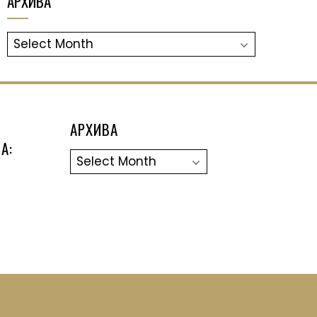
АРХИВА
АРХИВА
АРХИВА
А:
Архива