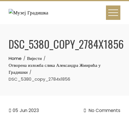
Skip
to
content
DSC_5380_COPY_2784X1856
Home
Вијести
Отворена изложба слика Александра Жмирића у
Градишки
DSC_5380_copy_2784x1856
05
Jun 2023
No Comments