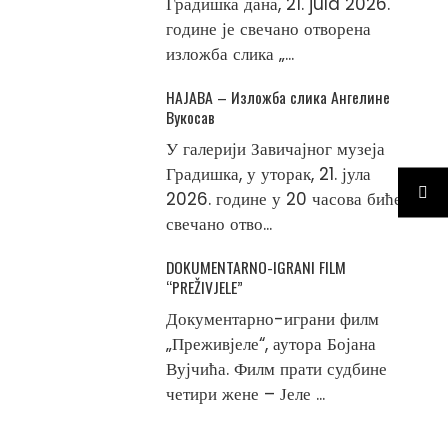
Градишка дана, 21. jula 2026.
године је свечано отворена
изложба слика „...
НАЈАВА – Изложба слика Ангелине
Вукосав
У галерији Завичајног музеја
Градишка, у уторак, 21. јула
2026. године у 20 часова биће
свечано отво...
DOKUMENTARNO-IGRANI FILM
“PREŽIVJELE”
Документарно-играни филм
„Преживјеле“, аутора Бојана
Вујчића. Филм прати судбине
четири жене – Јеле ...