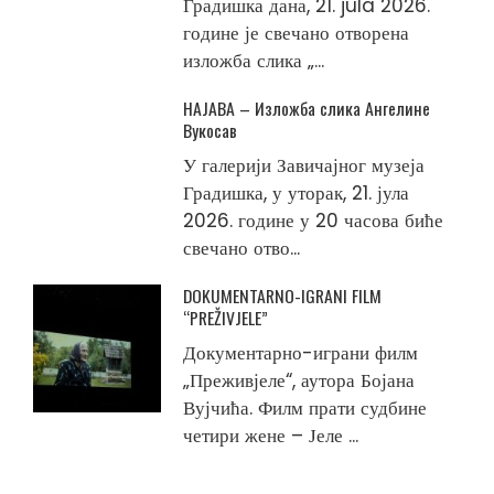
Градишка дана, 21. jula 2026.
године је свечано отворена
изложба слика „...
НАЈАВА – Изложба слика Ангелине
Вукосав
У галерији Завичајног музеја
Градишка, у уторак, 21. јула
2026. године у 20 часова биће
свечано отво...
DOKUMENTARNO-IGRANI FILM
“PREŽIVJELE”
Документарно-играни филм
„Преживјеле“, аутора Бојана
Вујчића. Филм прати судбине
четири жене – Јеле ...