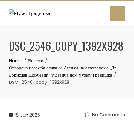
Skip
to
content
DSC_2546_COPY_1392X928
Home
Вијести
Отворена изложба слика са Атељеа на отвореноме „Др
Борислав Шокчевић“ у Завичајном музеју Градишка
DSC_2546_copy_1392x928
No Comments
18
Jun 2026