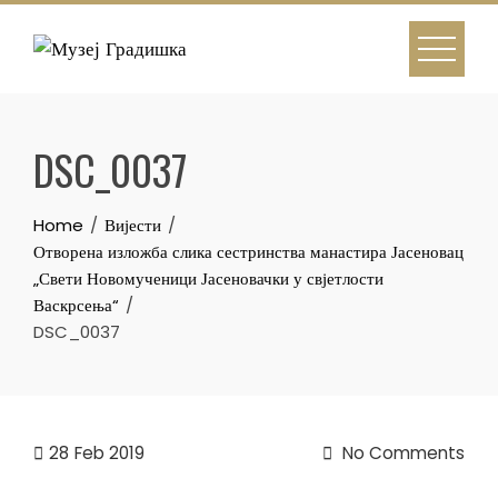
Skip
to
content
DSC_0037
Home
Вијести
Отворена изложба слика сестринства манастира Јасеновац
„Свети Новомученици Јасеновачки у свјетлости
Васкрсења“
DSC_0037
28
Feb 2019
No Comments