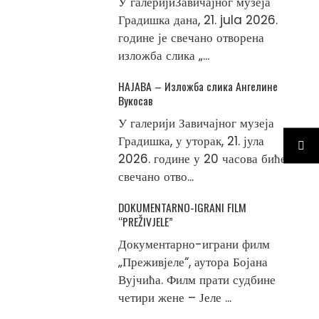
У галеријиЗавичајног музеја
Градишка дана, 21. jula 2026.
године је свечано отворена
изложба слика „...
НАЈАВА – Изложба слика Ангелине
Вукосав
У галерији Завичајног музеја
Градишка, у уторак, 21. јула
2026. године у 20 часова биће
свечано отво...
DOKUMENTARNO-IGRANI FILM
“PREŽIVJELE”
Документарно-играни филм
„Преживјеле“, аутора Бојана
Вујчића. Филм прати судбине
четири жене – Јеле ...