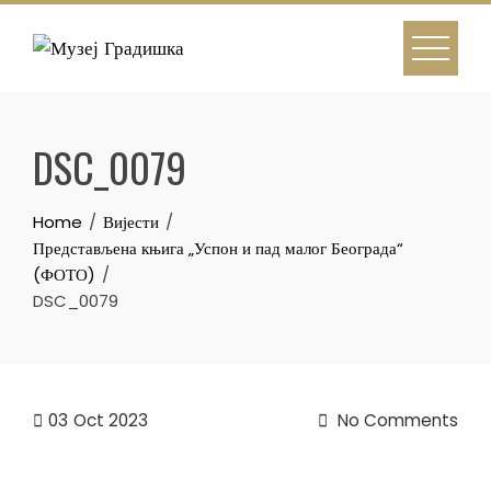
Skip
to
content
DSC_0079
Home
Вијести
Представљена књига „Успон и пад малог Београда“
(ФОТО)
DSC_0079
03
Oct 2023
No Comments