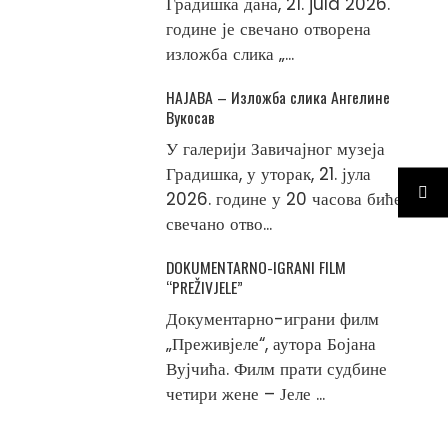
Градишка дана, 21. jula 2026.
године је свечано отворена
изложба слика „...
НАЈАВА – Изложба слика Ангелине
Вукосав
У галерији Завичајног музеја
Градишка, у уторак, 21. јула
2026. године у 20 часова биће
свечано отво...
DOKUMENTARNO-IGRANI FILM
“PREŽIVJELE”
Документарно-играни филм
„Преживјеле“, аутора Бојана
Вујчића. Филм прати судбине
четири жене – Јеле ...