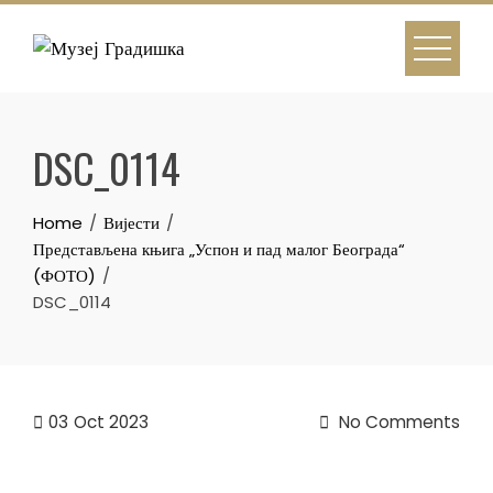
Skip
to
content
DSC_0114
Home
Вијести
Представљена књига „Успон и пад малог Београда“
(ФОТО)
DSC_0114
03
Oct 2023
No Comments