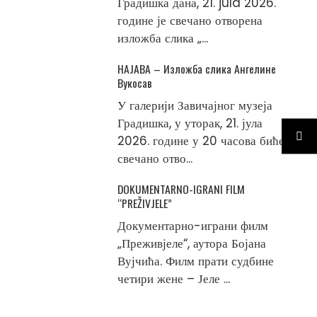
Градишка дана, 21. jula 2026.
године је свечано отворена
изложба слика „...
НАЈАВА – Изложба слика Ангелине
Вукосав
У галерији Завичајног музеја
Градишка, у уторак, 21. јула
2026. године у 20 часова биће
свечано отво...
DOKUMENTARNO-IGRANI FILM
“PREŽIVJELE”
Документарно-играни филм
„Преживјеле“, аутора Бојана
Вујчића. Филм прати судбине
четири жене – Јеле ...