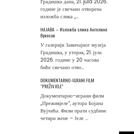
Градишка дана, 21. jula 2026.
године је свечано отворена
изложба слика „...
НАЈАВА – Изложба слика Ангелине
Вукосав
У галерији Завичајног музеја
Градишка, у уторак, 21. јула
2026. године у 20 часова
биће свечано отво...
DOKUMENTARNO-IGRANI FILM
“PREŽIVJELE”
Документарно-играни филм
„Преживјеле“, аутора Бојана
Вујчића. Филм прати судбине
четири жене – Јеле ...