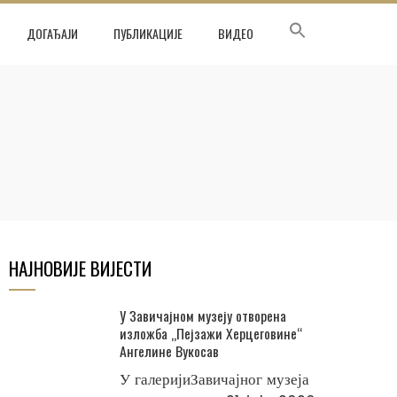
ДОГАЂАЈИ
ПУБЛИКАЦИЈЕ
ВИДЕО
НАЈНОВИЈЕ ВИЈЕСТИ
У Завичајном музеју отворена
изложба „Пејзажи Херцеговине“
Ангелине Вукосав
У галеријиЗавичајног музеја