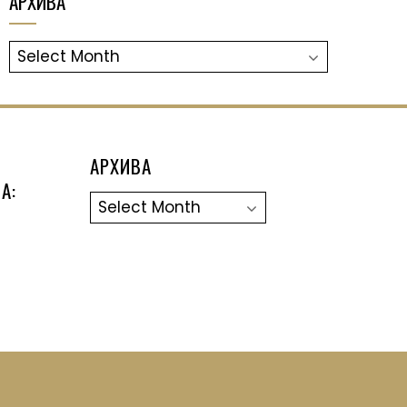
АРХИВА
АРХИВА
АРХИВА
А:
Архива