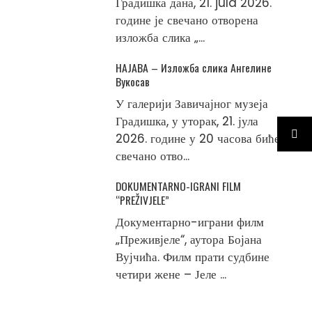
Градишка дана, 21. jula 2026.
године је свечано отворена
изложба слика „...
НАЈАВА – Изложба слика Ангелине
Вукосав
У галерији Завичајног музеја
Градишка, у уторак, 21. јула
2026. године у 20 часова биће
свечано отво...
DOKUMENTARNO-IGRANI FILM
“PREŽIVJELE”
Документарно-играни филм
„Преживјеле“, аутора Бојана
Вујчића. Филм прати судбине
четири жене – Јеле ...