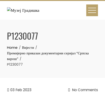
Skip
to
content
P1230077
Home
Вијести
Премијерно приказан документарни серијал “Српска
варош”
P1230077
03
Feb 2023
No Comments