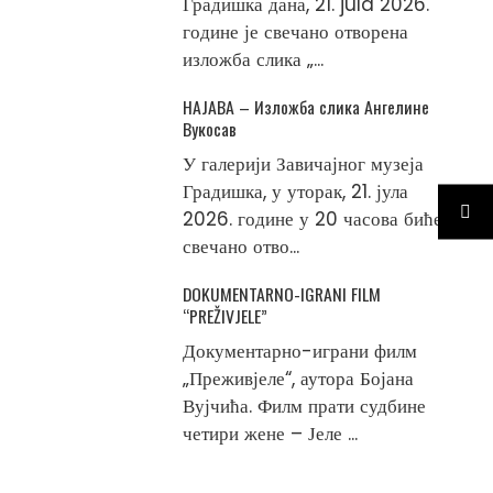
Градишка дана, 21. jula 2026.
године је свечано отворена
изложба слика „...
НАЈАВА – Изложба слика Ангелине
Вукосав
У галерији Завичајног музеја
Градишка, у уторак, 21. јула
2026. године у 20 часова биће
свечано отво...
DOKUMENTARNO-IGRANI FILM
“PREŽIVJELE”
Документарно-играни филм
„Преживјеле“, аутора Бојана
Вујчића. Филм прати судбине
четири жене – Јеле ...