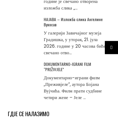
године је свечано отворена
изложба слика „...
НАЈАВА – Изложба слика Ангелине
Вукосав
У галерији Завичајног музеја
Градишка, у уторак, 21. јула
2026. године у 20 часова биће
свечано отво...
DOKUMENTARNO-IGRANI FILM
“PREŽIVJELE”
Документарно-играни филм
„Преживјеле“, аутора Бојана
Вујчића. Филм прати судбине
четири жене – Јеле ...
ГДЈЕ СЕ НАЛАЗИМО