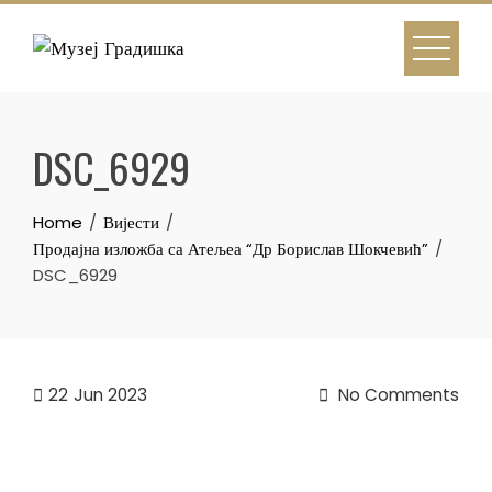
Skip
to
content
DSC_6929
Home
Вијести
Продајна изложба са Атељеа “Др Борислав Шокчевић”
DSC_6929
22
Jun 2023
No Comments