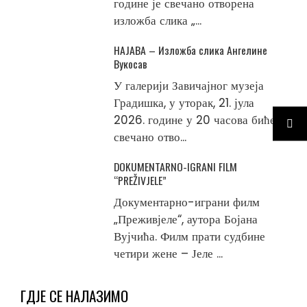
године је свечано отворена
изложба слика „...
НАЈАВА – Изложба слика Ангелине
Вукосав
У галерији Завичајног музеја
Градишка, у уторак, 21. јула
2026. године у 20 часова биће
свечано отво...
DOKUMENTARNO-IGRANI FILM
“PREŽIVJELE”
Документарно-играни филм
„Преживјеле“, аутора Бојана
Вујчића. Филм прати судбине
четири жене – Јеле ...
ГДЈЕ СЕ НАЛАЗИМО