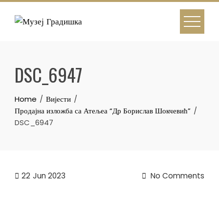
Skip
to
content
DSC_6947
Home
Вијести
Продајна изложба са Атељеа “Др Борислав Шокчевић”
DSC_6947
22
Jun 2023
No Comments