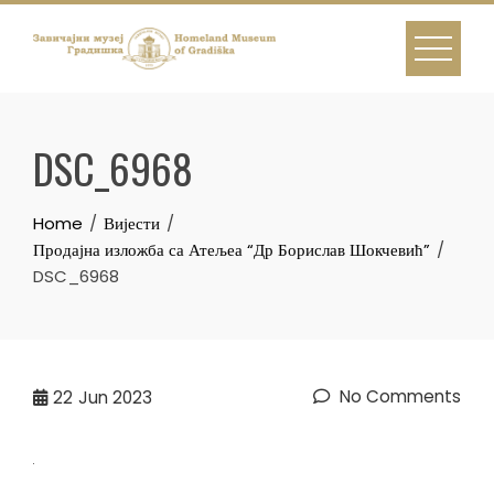
Skip
to
content
DSC_6968
Home
Вијести
Продајна изложба са Атељеа “Др Борислав Шокчевић”
DSC_6968
No Comments
22
Jun 2023