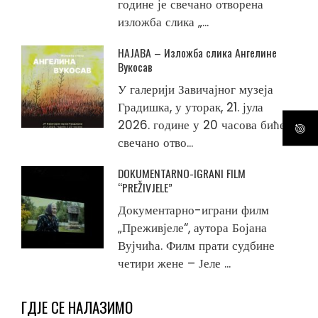
године је свечано отворена
изложба слика „...
НАЈАВА – Изложба слика Ангелине
Вукосав
У галерији Завичајног музеја
Градишка, у уторак, 21. јула
2026. године у 20 часова биће
свечано отво...
DOKUMENTARNO-IGRANI FILM
“PREŽIVJELE”
Документарно-играни филм
„Преживјеле“, аутора Бојана
Вујчића. Филм прати судбине
четири жене – Јеле ...
ГДЈЕ СЕ НАЛАЗИМО