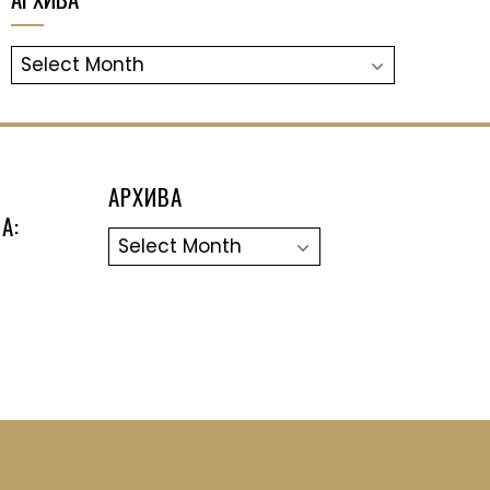
АРХИВА
АРХИВА
А:
Архива