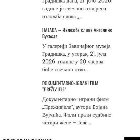
Градишка дана, 21. jula 2026.
године је свечано отворена
изложба слика „...
НАЈАВА – Изложба слика Ангелине
Вукосав
У галерији Завичајног музеја
Градишка, у уторак, 21. јула
2026. године у 20 часова
биће свечано отво...
DOKUMENTARNO-IGRANI FILM
“PREŽIVJELE”
Документарно-играни филм
„Преживјеле“, аутора Бојана
Вујчића. Филм прати судбине
четири жене – Јеле ...