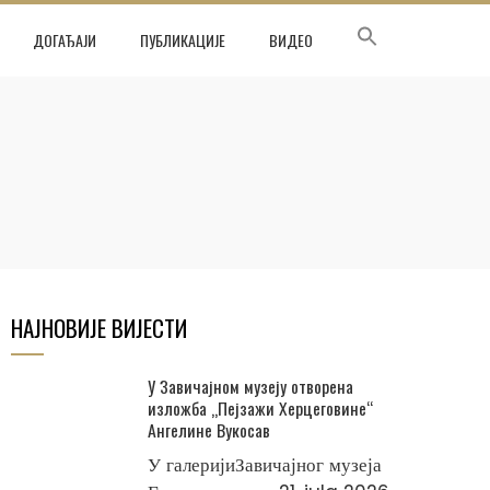
ДОГАЂАЈИ
ПУБЛИКАЦИЈЕ
ВИДЕО
НАЈНОВИЈЕ ВИЈЕСТИ
У Завичајном музеју отворена
изложба „Пејзажи Херцеговине“
Ангелине Вукосав
У галеријиЗавичајног музеја