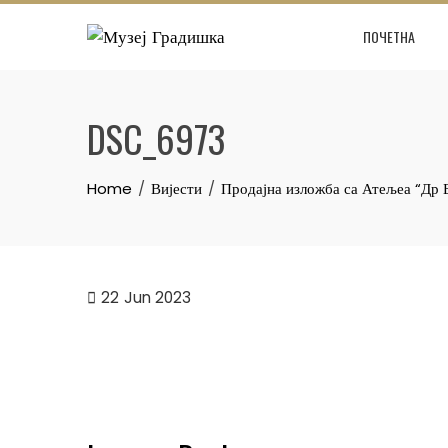
Skip
ПОЧЕТНА
to
content
DSC_6973
Home
Вијести
Продајна изложба са Атељеа “Др
22
Jun 2023