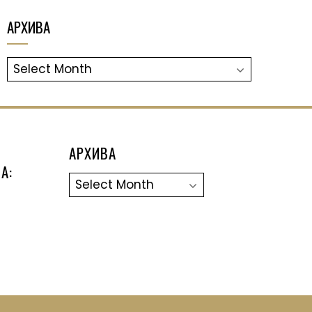
АРХИВА
АРХИВА
АРХИВА
А:
Архива