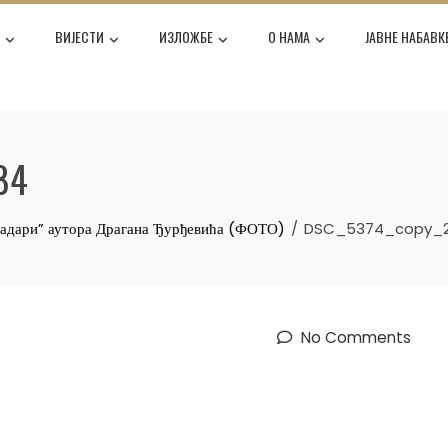
Е
ВИЈЕСТИ
ИЗЛОЖБЕ
О НАМА
ЈАВНЕ НАБАВК
84
ладари” аутора Драгана Ђурђевића (ФОТО)
DSC_5374_copy_2
No Comments