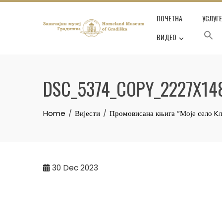
Skip
ПОЧЕТНА
УСЛУГ
to
content
ВИДЕО
DSC_5374_COPY_2227X14
Home
Вијести
Промовисана књига “Моје село K
30
Dec 2023