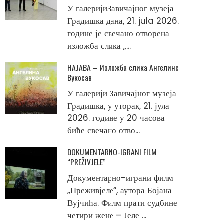
У галеријиЗавичајног музеја
Градишка дана, 21. jula 2026.
године је свечано отворена
изложба слика „...
НАЈАВА – Изложба слика Ангелине
Вукосав
У галерији Завичајног музеја
Градишка, у уторак, 21. јула
2026. године у 20 часова
биће свечано отво...
DOKUMENTARNO-IGRANI FILM
“PREŽIVJELE”
Документарно-играни филм
„Преживјеле“, аутора Бојана
Вујчића. Филм прати судбине
четири жене – Јеле ...