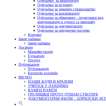
Одјељење за археологију
Одјељење за историју
Одјељење за ликовно стваралаштво
Одјељење за конзервацију
Одјељење за образовно – педагошки рад,
комуникације и односе са јавношћу
Одјељење за документацију
Одјељење за заједничке послове
Kонтакт
Јавне набавке
Јавне набавке
Догађаји
Манифестације
Едукације
Посјете
Публикације
Публикације
Каталози изложби
ВИДЕО
НАШИ ЉУДИ И КРАЈЕВИ
УЧИТЕЉ У ЛАНЦИМА
КАМЕН ПАМТИ
ГРАДИШКИ ПРОТО ДУШАН СУБОТИЋ
ДОКУМЕНТАРНИ ФИЛМ – АПРИЛСКИ ЛЕТ