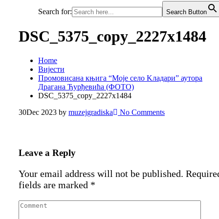
Search for:
Search Button
DSC_5375_copy_2227x1484
Home
Вијести
Промовисана књига “Моје село Kладари” аутора
Драгана Ђурђевића (ФОТО)
DSC_5375_copy_2227x1484
30
Dec 2023
by
muzejgradiska
No Comments
Leave a Reply
Your email address will not be published.
Require
fields are marked
*