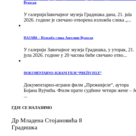
Вукосав
У галеријиЗавичајног музеја Градишка дана, 21. jula
2026. године је свечано отворена изложба слика „...
НАЈАВА – Изложба слика Ангелине Вукосав
У галерији Завичајног музеја Градишка, у уторак, 21.
јула 2026. године у 20 часова биће свечано отво...
DOKUMENTARNO-IGRANI FILM “PREŽIVJELE”
Документарно-играни филм „Преживјеле“, аутора
Бојана Вујчића. Филм прати судбине четири жене – Ј
...
ГДЈЕ СЕ НАЛАЗИМО
Др Младена Стојановића 8
Градишка