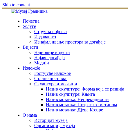
Skip to content
Почетна
Услуге
Стручна вођења
Издавашто
Изнајмљивање простора за догађаје
Вијести
Најновије вијести
Најаве догађаја
Медији
Изложбе
Гостујуће изложбе
Сталне поставке
Скулптуре и мозаици
Назив скулптуре: Форма која се развија
Назив скулптуре: Књига
Назив мозаика: Непрекидности
Назив мозаика: Потрага за истином
Назив мозаика: Дјеца Козаре
О нама
Историјат музеја
Организација музеја