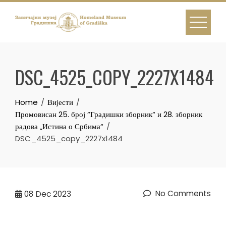
Skip
to
content
DSC_4525_COPY_2227X1484
Home
Вијести
Промовисан 25. број “Градишки зборник“ и 28. зборник
радова „Истина о Србима“
DSC_4525_copy_2227x1484
No Comments
08
Dec 2023