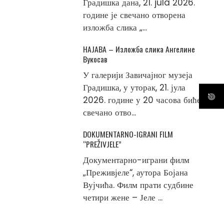
Градишка дана, 21. jula 2026.
године је свечано отворена
изложба слика „...
НАЈАВА – Изложба слика Ангелине
Вукосав
У галерији Завичајног музеја
Градишка, у уторак, 21. јула
2026. године у 20 часова биће
свечано отво...
DOKUMENTARNO-IGRANI FILM
“PREŽIVJELE”
Документарно-играни филм
„Преживјеле“, аутора Бојана
Вујчића. Филм прати судбине
четири жене – Јеле ...