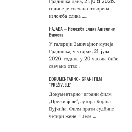
Градишка дана, 21. jula 2026.
године је свечано отворена
изложба слика „...
НАЈАВА – Изложба слика Ангелине
Вукосав
У галерији Завичајног музеја
Градишка, у уторак, 21. јула
2026. године у 20 часова биће
свечано отво...
DOKUMENTARNO-IGRANI FILM
“PREŽIVJELE”
Документарно-играни филм
„Преживјеле“, аутора Бојана
Вујчића. Филм прати судбине
четири жене – Јеле ...