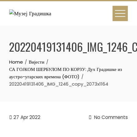
Skip
to
content
20220419131406_IMG_1246_
Home
Вијести
СА ГОЈКОМ ШЕРБУЛОМ ПО КОРЗУ: Дух Градишке из
аустро-угарских времена (ФОТО)
20220419131406_IMG_1246_copy_2073x1164
27
Apr 2022
No Comments