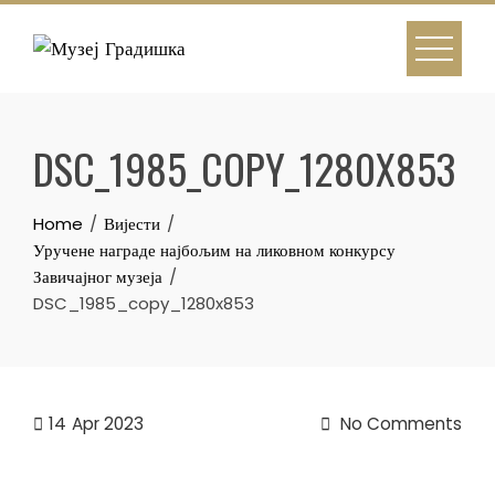
Skip
to
content
DSC_1985_COPY_1280X853
Home
Вијести
Уручене награде најбољим на ликовном конкурсу
Завичајног музеја
DSC_1985_copy_1280x853
14
Apr 2023
No Comments