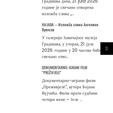
Градишка дана, 21. jula 2026.
године је свечано отворена
изложба слика „...
НАЈАВА – Изложба слика Ангелине
Вукосав
У галерији Завичајног музеја
Градишка, у уторак, 21. јула
2026. године у 20 часова биће
свечано отво...
DOKUMENTARNO-IGRANI FILM
“PREŽIVJELE”
Документарно-играни филм
„Преживјеле“, аутора Бојана
Вујчића. Филм прати судбине
четири жене – Јеле ...