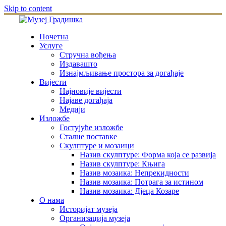
Skip to content
Почетна
Услуге
Стручна вођења
Издавашто
Изнајмљивање простора за догађаје
Вијести
Најновије вијести
Најаве догађаја
Медији
Изложбе
Гостујуће изложбе
Сталне поставке
Скулптуре и мозаици
Назив скулптуре: Форма која се развија
Назив скулптуре: Књига
Назив мозаика: Непрекидности
Назив мозаика: Потрага за истином
Назив мозаика: Дјеца Козаре
О нама
Историјат музеја
Организација музеја