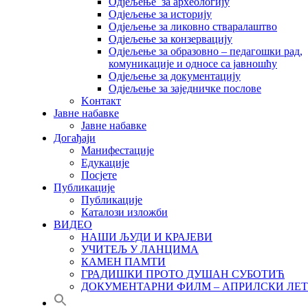
Одјељење за археологију
Одјељење за историју
Одјељење за ликовно стваралаштво
Одјељење за конзервацију
Одјељење за образовно – педагошки рад,
комуникације и односе са јавношћу
Одјељење за документацију
Одјељење за заједничке послове
Kонтакт
Јавне набавке
Јавне набавке
Догађаји
Манифестације
Едукације
Посјете
Публикације
Публикације
Каталози изложби
ВИДЕО
НАШИ ЉУДИ И КРАЈЕВИ
УЧИТЕЉ У ЛАНЦИМА
КАМЕН ПАМТИ
ГРАДИШКИ ПРОТО ДУШАН СУБОТИЋ
ДОКУМЕНТАРНИ ФИЛМ – АПРИЛСКИ ЛЕТ