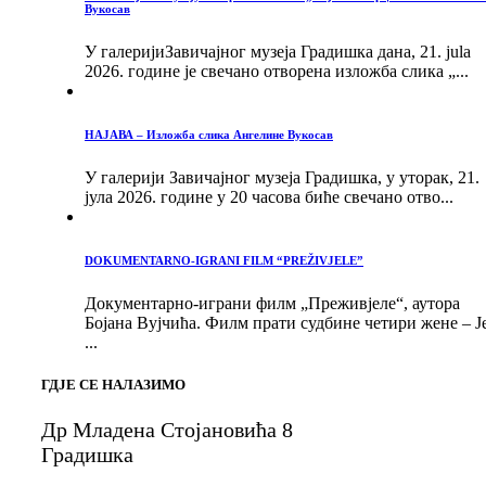
Вукосав
У галеријиЗавичајног музеја Градишка дана, 21. jula
2026. године је свечано отворена изложба слика „...
НАЈАВА – Изложба слика Ангелине Вукосав
У галерији Завичајног музеја Градишка, у уторак, 21.
јула 2026. године у 20 часова биће свечано отво...
DOKUMENTARNO-IGRANI FILM “PREŽIVJELE”
Документарно-играни филм „Преживјеле“, аутора
Бојана Вујчића. Филм прати судбине четири жене – Ј
...
ГДЈЕ СЕ НАЛАЗИМО
Др Младена Стојановића 8
Градишка