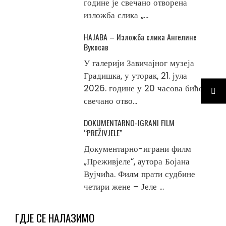
године је свечано отворена
изложба слика „...
НАЈАВА – Изложба слика Ангелине
Вукосав
У галерији Завичајног музеја
Градишка, у уторак, 21. јула
2026. године у 20 часова биће
свечано отво...
DOKUMENTARNO-IGRANI FILM
“PREŽIVJELE”
Документарно-играни филм
„Преживјеле“, аутора Бојана
Вујчића. Филм прати судбине
четири жене – Јеле ...
ГДЈЕ СЕ НАЛАЗИМО