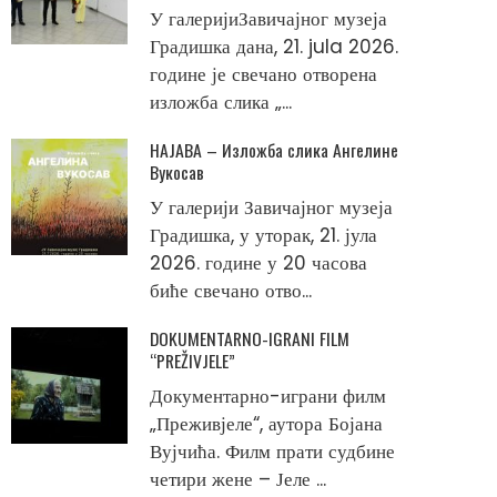
У галеријиЗавичајног музеја
Градишка дана, 21. jula 2026.
године је свечано отворена
изложба слика „...
НАЈАВА – Изложба слика Ангелине
Вукосав
У галерији Завичајног музеја
Градишка, у уторак, 21. јула
2026. године у 20 часова
биће свечано отво...
DOKUMENTARNO-IGRANI FILM
“PREŽIVJELE”
Документарно-играни филм
„Преживјеле“, аутора Бојана
Вујчића. Филм прати судбине
четири жене – Јеле ...