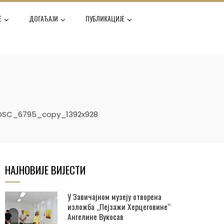
Е
ДОГАЂАЈИ
ПУБЛИКАЦИЈЕ
DSC_6795_copy_1392x928
НАЈНОВИЈЕ ВИЈЕСТИ
У Завичајном музеју отворена
изложба „Пејзажи Херцеговине“
Ангелине Вукосав