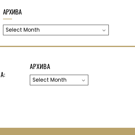
АРХИВА
АРХИВА
АРХИВА
А:
Архива