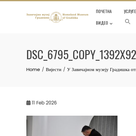
Skip
ПОЧЕТНА
УСЛУГ
to
content
ВИДЕО
DSC_6795_COPY_1392X9
Home
Вијести
У Завичајном музеју Градишка от
11
Feb 2026