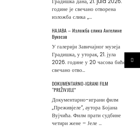
Градишка дана, 21. jula 2026.
године је свечано отворена
изложба слика „...
НАЈАВА – Изложба слика Ангелине
Вукосав
У галерији Завичајног музеја
Градишка, у уторак, 21. јула
2026. године у 20 часова биће
свечано отво...
DOKUMENTARNO-IGRANI FILM
“PREŽIVJELE”
Документарно-играни филм
„Преживјеле“, аутора Бојана
Вујчића. Филм прати судбине
четири жене – Јеле ...