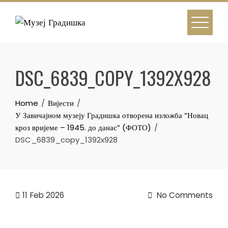
Skip
to
content
DSC_6839_COPY_1392X928
Home
Вијести
У Завичајном музеју Градишка отворена изложба “Новац
кроз вријеме – 1945. до данас” (ФОТО)
DSC_6839_copy_1392x928
11
Feb 2026
No Comments