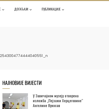
Е
ДОГАЂАЈИ
ПУБЛИКАЦИЈЕ
_2543004774444040551_n
НАЈНОВИЈЕ ВИЈЕСТИ
У Завичајном музеју отворена
изложба „Пејзажи Херцеговине“
Ангелине Вукосав