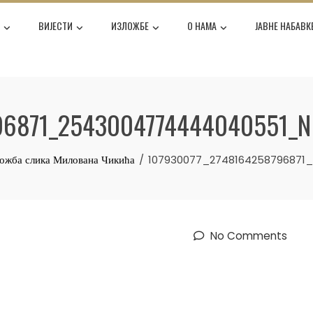
Е
ВИЈЕСТИ
ИЗЛОЖБЕ
О НАМА
ЈАВНЕ НАБАВК
96871_2543004774444040551_N
ложба слика Милована Чикића
107930077_2748164258796871
No Comments