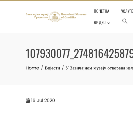
Skip
ПОЧЕТНА
УСЛУГ
to
content
ВИДЕО
107930077_27481642587
Home
Вијести
У Завичајном музеју отворена из
16
Jul 2020