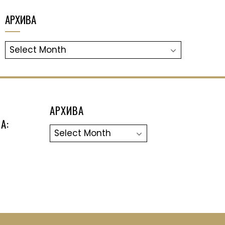
АРХИВА
АРХИВА
АРХИВА
А:
Архива