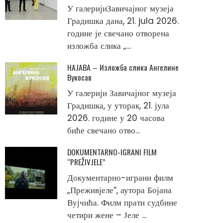
У галеријиЗавичајног музеја
Градишка дана, 21. jula 2026.
године је свечано отворена
изложба слика „...
НАЈАВА – Изложба слика Ангелине
Вукосав
У галерији Завичајног музеја
Градишка, у уторак, 21. јула
2026. године у 20 часова
биће свечано отво...
DOKUMENTARNO-IGRANI FILM
“PREŽIVJELE”
Документарно-играни филм
„Преживјеле“, аутора Бојана
Вујчића. Филм прати судбине
четири жене – Јеле ...