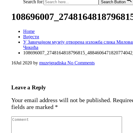
Search for:
Search Button
108696007_274816481879681
Home
Вијести
У Завичајном музеју отворена изложба слика Милова
Чикића
108696007_2748164818796815_4884606471820774042
16
Jul 2020
by
muzejgradiska
No Comments
Leave a Reply
Your email address will not be published.
Require
fields are marked
*