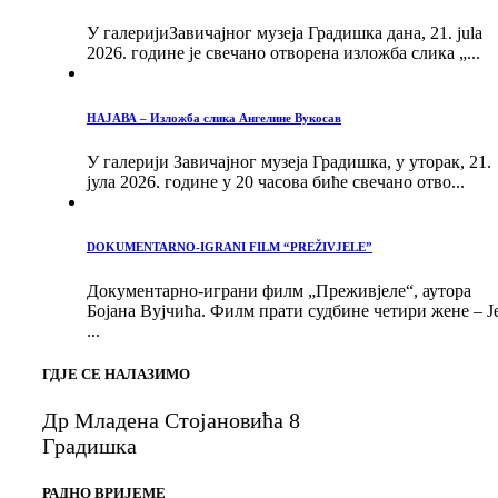
У галеријиЗавичајног музеја Градишка дана, 21. jula
2026. године је свечано отворена изложба слика „...
НАЈАВА – Изложба слика Ангелине Вукосав
У галерији Завичајног музеја Градишка, у уторак, 21.
јула 2026. године у 20 часова биће свечано отво...
DOKUMENTARNO-IGRANI FILM “PREŽIVJELE”
Документарно-играни филм „Преживјеле“, аутора
Бојана Вујчића. Филм прати судбине четири жене – Ј
...
ГДЈЕ СЕ НАЛАЗИМО
Др Младена Стојановића 8
Градишка
РАДНО ВРИЈЕМЕ