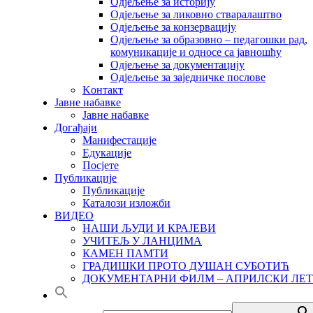
Одјељење за историју
Одјељење за ликовно стваралаштво
Одјељење за конзервацију
Одјељење за образовно – педагошки рад,
комуникације и односе са јавношћу
Одјељење за документацију
Одјељење за заједничке послове
Kонтакт
Јавне набавке
Јавне набавке
Догађаји
Манифестације
Едукације
Посјете
Публикације
Публикације
Каталози изложби
ВИДЕО
НАШИ ЉУДИ И КРАЈЕВИ
УЧИТЕЉ У ЛАНЦИМА
КАМЕН ПАМТИ
ГРАДИШКИ ПРОТО ДУШАН СУБОТИЋ
ДОКУМЕНТАРНИ ФИЛМ – АПРИЛСКИ ЛЕТ