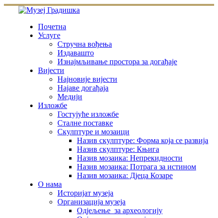
Skip
to
content
Почетна
Услуге
Стручна вођења
Издавашто
Изнајмљивање простора за догађаје
Вијести
Најновије вијести
Најаве догађаја
Медији
Изложбе
Гостујуће изложбе
Сталне поставке
Скулптуре и мозаици
Назив скулптуре: Форма која се развија
Назив скулптуре: Књига
Назив мозаика: Непрекидности
Назив мозаика: Потрага за истином
Назив мозаика: Дјеца Козаре
О нама
Историјат музеја
Организација музеја
Одјељење за археологију