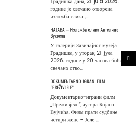
Градишка дана, 21. jula 2026.
године је свечано отворена
изложба слика „...
НАЈАВА – Изложба слика Ангелине
Вукосав
У галерији Завичајног музеја
Градишка, у уторак, 21. јула
2026. године у 20 часова биће
свечано отво...
DOKUMENTARNO-IGRANI FILM
“PREŽIVJELE”
Документарно-играни филм
„Преживјеле“, аутора Бојана
Вујчића. Филм прати судбине
четири жене – Јеле ...