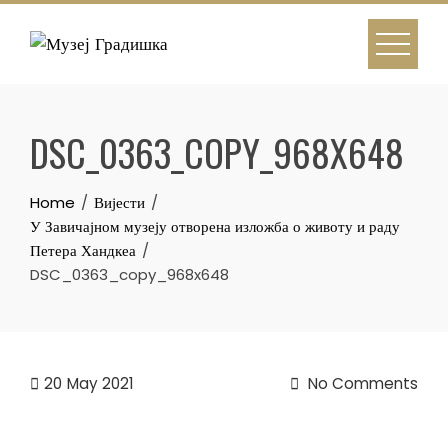
Skip
to
content
DSC_0363_COPY_968X648
Home
Вијести
У Завичајном музеју отворена изложба о животу и раду
Петера Хандкеа
DSC_0363_copy_968x648
20
May 2021
No Comments