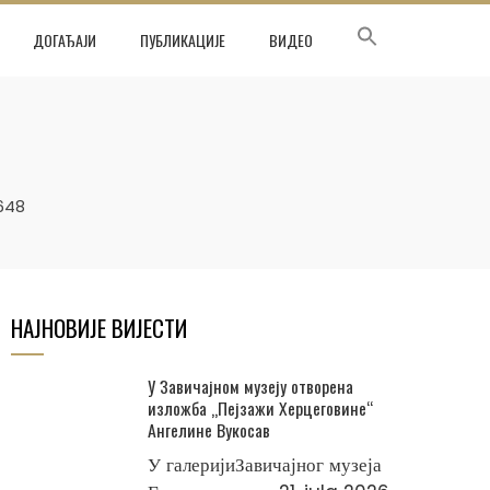
ДОГАЂАЈИ
ПУБЛИКАЦИЈЕ
ВИДЕО
648
НАЈНОВИЈЕ ВИЈЕСТИ
У Завичајном музеју отворена
изложба „Пејзажи Херцеговине“
Ангелине Вукосав
У галеријиЗавичајног музеја