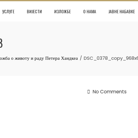
УСЛУГЕ
ВИЈЕСТИ
ИЗЛОЖБЕ
О НАМА
ЈАВНЕ НАБАВКЕ
8
ложба о животу и раду Петера Хандкеа
DSC_0378_copy_968x
No Comments