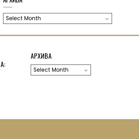
АРХИВА
АРХИВА
А:
Архива