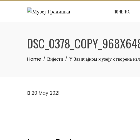
Skip
ПОЧЕТНА
to
content
DSC_0378_COPY_968X64
Home
Вијести
У Завичајном музеју отворена из
20
May 2021