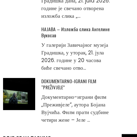
Градишка дана, 21. jula 2026.
године је свечано отворена
изложба слика „...
НАЈАВА – Изложба слика Ангелине
Вукосав
У галерији Завичајног музеја
Градишка, у уторак, 21. јула
2026. године у 20 часова
биће свечано отво...
DOKUMENTARNO-IGRANI FILM
“PREŽIVJELE”
Документарно-играни филм
„Преживјеле“, аутора Бојана
Вујчића. Филм прати судбине
четири жене – Јеле ...