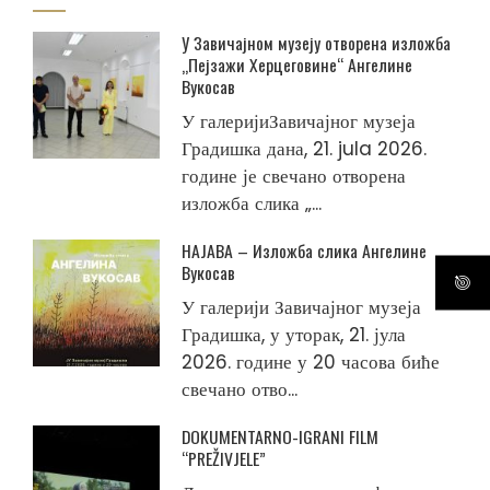
У Завичајном музеју отворена изложба
„Пејзажи Херцеговине“ Ангелине
Вукосав
У галеријиЗавичајног музеја
Градишка дана, 21. jula 2026.
године је свечано отворена
изложба слика „...
НАЈАВА – Изложба слика Ангелине
Вукосав
У галерији Завичајног музеја
Градишка, у уторак, 21. јула
2026. године у 20 часова биће
свечано отво...
DOKUMENTARNO-IGRANI FILM
“PREŽIVJELE”