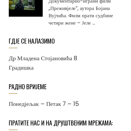
Документарно-играни филм
„Преживјеле“, аутора Бојана
Вујчића. Филм прати судбине
четири жене – Јеле ...
ГДЈЕ СЕ НАЛАЗИМО
Др Младена Стојановића 8
Градишка
РАДНО ВРИЈЕМЕ
Понедјељак – Петак 7 – 15
ПРАТИТЕ НАС И НА ДРУШТВЕНИМ МРЕЖАМА: