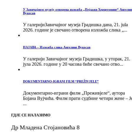
У Завичајном музеју отворена изложба „Пејзажи Херцеговине“ Ангелин
Вукосав
У галеријиЗавичајног музеја Градишка дана, 21. jula
2026. године је свечано отворена изложба слика „...
НАЈАВА – Изложба слика Ангелине Вукосав
У галерији Завичајног музеја Градишка, у уторак, 21.
јула 2026. године у 20 часова биће свечано отво...
DOKUMENTARNO-IGRANI FILM “PREŽIVJELE”
Документарно-играни филм „Преживјеле“, аутора
Бојана Вујчића. Филм прати судбине четири жене – Ј
...
ГДЈЕ СЕ НАЛАЗИМО
Др Младена Стојановића 8