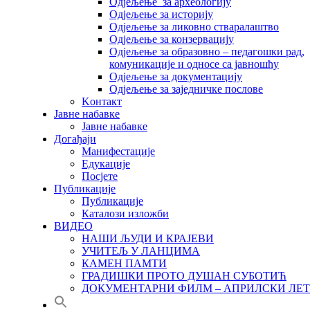
Одјељење за археологију
Одјељење за историју
Одјељење за ликовно стваралаштво
Одјељење за конзервацију
Одјељење за образовно – педагошки рад,
комуникације и односе са јавношћу
Одјељење за документацију
Одјељење за заједничке послове
Kонтакт
Јавне набавке
Јавне набавке
Догађаји
Манифестације
Едукације
Посјете
Публикације
Публикације
Каталози изложби
ВИДЕО
НАШИ ЉУДИ И КРАЈЕВИ
УЧИТЕЉ У ЛАНЦИМА
КАМЕН ПАМТИ
ГРАДИШКИ ПРОТО ДУШАН СУБОТИЋ
ДОКУМЕНТАРНИ ФИЛМ – АПРИЛСКИ ЛЕТ