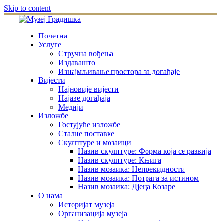
Skip to content
Почетна
Услуге
Стручна вођења
Издавашто
Изнајмљивање простора за догађаје
Вијести
Најновије вијести
Најаве догађаја
Медији
Изложбе
Гостујуће изложбе
Сталне поставке
Скулптуре и мозаици
Назив скулптуре: Форма која се развија
Назив скулптуре: Књига
Назив мозаика: Непрекидности
Назив мозаика: Потрага за истином
Назив мозаика: Дјеца Козаре
О нама
Историјат музеја
Организација музеја