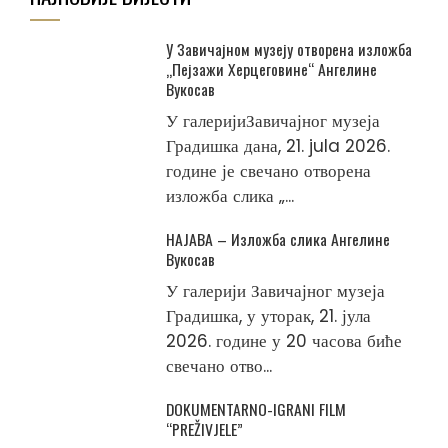
У Завичајном музеју отворена изложба
„Пејзажи Херцеговине“ Ангелине
Вукосав
У галеријиЗавичајног музеја
Градишка дана, 21. jula 2026.
године је свечано отворена
изложба слика „...
НАЈАВА – Изложба слика Ангелине
Вукосав
У галерији Завичајног музеја
Градишка, у уторак, 21. јула
2026. године у 20 часова биће
свечано отво...
DOKUMENTARNO-IGRANI FILM
“PREŽIVJELE”