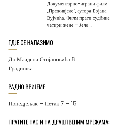
Документарно-играни филм
„Преживјеле“, аутора Бојана
Вујчића. Филм прати судбине
четири жене – Јеле ...
ГДЈЕ СЕ НАЛАЗИМО
Др Младена Стојановића 8
Градишка
РАДНО ВРИЈЕМЕ
Понедјељак – Петак 7 – 15
ПРАТИТЕ НАС И НА ДРУШТВЕНИМ МРЕЖАМА: