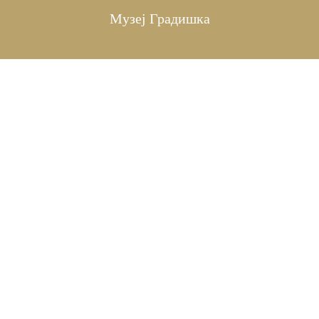
Музеј Градишка