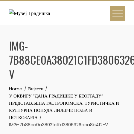
Skip
to
content
IMG-
7B88CE0A38021C1FD3806326
V
Home
Вијести
У ОКВИРУ “ДАНА ГРАДИШКЕ У БЕОГРАДУ”
ПРЕДСТАВЉЕНА ГАСТРОНОМСКА, ТУРИСТИЧКА И
КУЛТУРНА ПОНУДА ЛИЈЕВЧЕ ПОЉА И
ПОТКОЗАРЈА
IMG-7b88ce0a38021c1fd3806326eca8b412-V