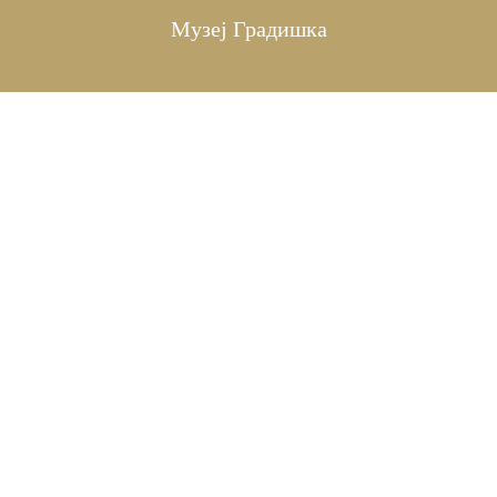
Музеј Градишка