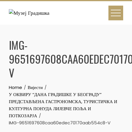
Skip
to
content
IMG-
9651697608CAA60EDEC7017
V
Home
Вијести
У ОКВИРУ “ДАНА ГРАДИШКЕ У БЕОГРАДУ”
ПРЕДСТАВЉЕНА ГАСТРОНОМСКА, ТУРИСТИЧКА И
КУЛТУРНА ПОНУДА ЛИЈЕВЧЕ ПОЉА И
ПОТКОЗАРЈА
IMG-9651697608caa60edec70170aab554c8-V