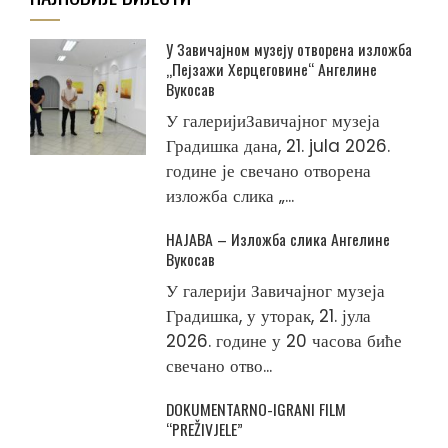
У Завичајном музеју отворена изложба
„Пејзажи Херцеговине“ Ангелине
Вукосав
У галеријиЗавичајног музеја
Градишка дана, 21. jula 2026.
године је свечано отворена
изложба слика „...
НАЈАВА – Изложба слика Ангелине
Вукосав
У галерији Завичајног музеја
Градишка, у уторак, 21. јула
2026. године у 20 часова биће
свечано отво...
DOKUMENTARNO-IGRANI FILM
“PREŽIVJELE”