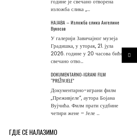
године је свечано отворена
изложба слика „...
НАЈАВА – Изложба слика Ангелине
Вукосав
У галерији Завичајног музеја
Градишка, у уторак, 21. јула
2026. године у 20 часова биће
свечано отво...
DOKUMENTARNO-IGRANI FILM
“PREŽIVJELE”
Документарно-играни филм
„Преживјеле“, аутора Бојана
Вујчића. Филм прати судбине
четири жене – Јеле ...
ГДЈЕ СЕ НАЛАЗИМО