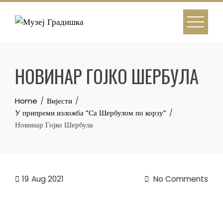
Skip
to
content
НОВИНАР ГОЈКО ШЕРБУЛА
Home
Вијести
У припреми изложба “Са Шербулом по корзу”
Новинар Гојко Шербула
19
Aug 2021
No Comments