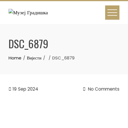
Skip
to
content
DSC_6879
Home
Вијести
DSC_6879
19
Sep 2024
No Comments