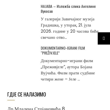
НАЈАВА – Изложба слика Ангелине
Вукосав
У галерији Завичајног музеја
Градишка, у уторак, 21. јула
2026. године у 20 часова биће
свечано отво...
DOKUMENTARNO-IGRANI FILM
“PREŽIVJELE”
Документарно-играни филм
„Преживјеле“, аутора Бојана
Вујчића. Филм прати судбине
четири жене – Јеле ...
ГДЈЕ СЕ НАЛАЗИМО
Др Младена Стојановића 8