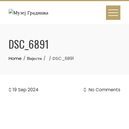
Skip
to
content
DSC_6891
Home
Вијести
DSC_6891
19
Sep 2024
No Comments