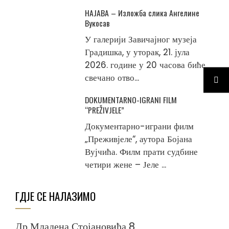
НАЈАВА – Изложба слика Ангелине
Вукосав
У галерији Завичајног музеја
Градишка, у уторак, 21. јула
2026. године у 20 часова биће
свечано отво...
DOKUMENTARNO-IGRANI FILM
“PREŽIVJELE”
Документарно-играни филм
„Преживјеле“, аутора Бојана
Вујчића. Филм прати судбине
четири жене – Јеле ...
ГДЈЕ СЕ НАЛАЗИМО
Др Младена Стојановића 8