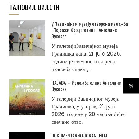
НАЈНОВИЈЕ ВИЈЕСТИ
У Завичајном музеју отворена изложба
„Пејзажи Херцеговине“ Ангелине
Вукосав
У галеријиЗавичајног музеја
Градишка дана, 21. jula 2026.
године је свечано отворена
изложба слика „...
НАЈАВА – Изложба слика Ангелине
Вукосав
У галерији Завичајног музеја
Градишка, у уторак, 21. јула
2026. године у 20 часова биће
свечано отво...
DOKUMENTARNO-IGRANI FILM