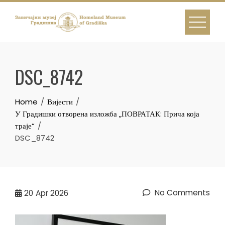
Skip
to
content
DSC_8742
Home
Вијести
У Градишки отворена изложба „ПОВРАТАК: Прича која
траје“
DSC_8742
No Comments
20
Apr 2026