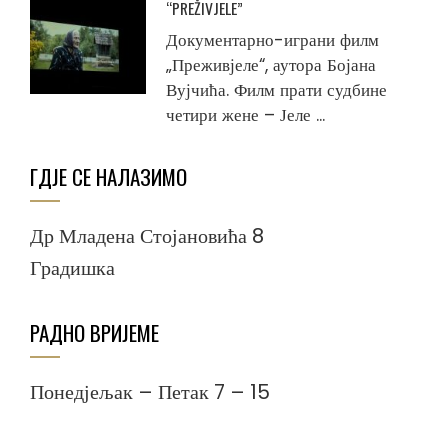
“PREŽIVJELE”
Документарно-играни филм
„Преживјеле“, аутора Бојана
Вујчића. Филм прати судбине
четири жене – Јеле ...
ГДЈЕ СЕ НАЛАЗИМО
Др Младена Стојановића 8
Градишка
РАДНО ВРИЈЕМЕ
Понедјељак – Петак 7 – 15