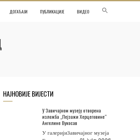
ДОГАЂАЈИ
ПУБЛИКАЦИЈЕ
ВИДЕО
Ц
НАЈНОВИЈЕ ВИЈЕСТИ
У Завичајном музеју отворена
изложба „Пејзажи Херцеговине“
Ангелине Вукосав
У галеријиЗавичајног музеја