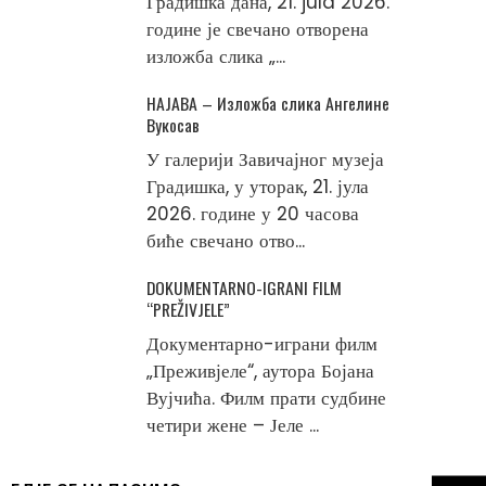
Градишка дана, 21. jula 2026.
године је свечано отворена
изложба слика „...
НАЈАВА – Изложба слика Ангелине
Вукосав
У галерији Завичајног музеја
Градишка, у уторак, 21. јула
2026. године у 20 часова
биће свечано отво...
DOKUMENTARNO-IGRANI FILM
“PREŽIVJELE”
Документарно-играни филм
„Преживјеле“, аутора Бојана
Вујчића. Филм прати судбине
четири жене – Јеле ...