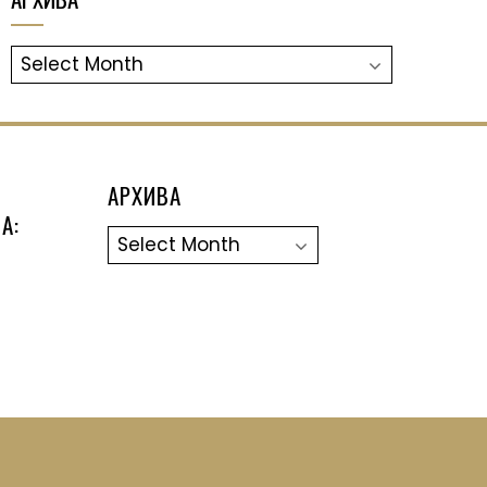
АРХИВА
АРХИВА
А:
Архива