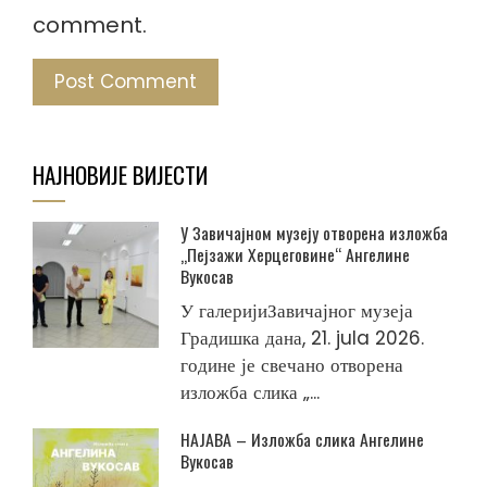
comment.
НАЈНОВИЈЕ ВИЈЕСТИ
У Завичајном музеју отворена изложба
„Пејзажи Херцеговине“ Ангелине
Вукосав
У галеријиЗавичајног музеја
Градишка дана, 21. jula 2026.
године је свечано отворена
изложба слика „...
НАЈАВА – Изложба слика Ангелине
Вукосав