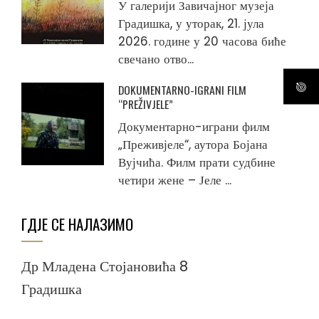
У галерији Завичајног музеја
Градишка, у уторак, 21. јула
2026. године у 20 часова биће
свечано отво...
DOKUMENTARNO-IGRANI FILM
“PREŽIVJELE”
Документарно-играни филм
„Преживјеле“, аутора Бојана
Вујчића. Филм прати судбине
четири жене – Јеле ...
ГДЈЕ СЕ НАЛАЗИМО
Др Младена Стојановића 8
Градишка